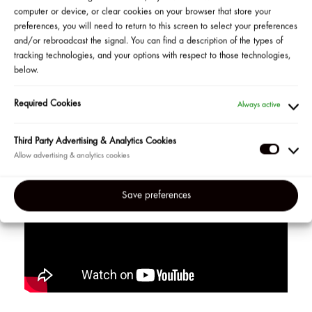
Acompaña a Julie Monti, la responsable de educación de
computer or device, or clear cookies on your browser that store your
LANEIGE, mientras comparte sus consejos de experta
preferences, you will need to return to this screen to select your preferences
para mantener la piel visiblemente tonificada, firme y
radiante con la colección Bouncy & Firm.
and/or rebroadcast the signal. You can find a description of the types of
tracking technologies, and your options with respect to those technologies,
below.
Required Cookies
Always active
Third Party Advertising & Analytics Cookies
Third
Party
Adverti
Save preferences
&
Analyti
Cookie